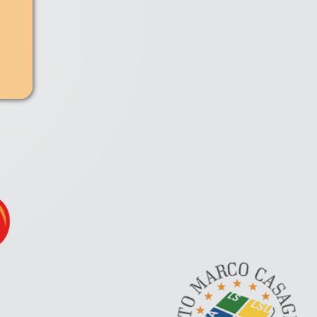
mio perfetto
EB tanto che
utilizzati nel
ne WEB non
e liberi, la
 ha costi di
te gratuita sia
.
la gestione dei