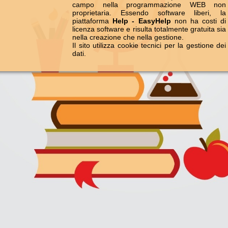
MySQL formano insieme un bino
per la realizzazione di siti W
risultano essere i software più 
campo nella programmazio
proprietaria. Essendo softwar
piattaforma
Help - EasyHelp
non
licenza software e risulta totalmen
nella creazione che nella gestione
Il sito utilizza cookie tecnici per 
dati.