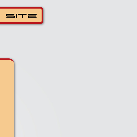
Web Site
Help
utilizza
rce" quali PHP
inguaggio di
 permette di
ra dinamica
 un database
e può essere
 utenti. PHP e